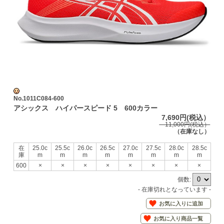
No.1011C084-600
アシックス ハイパースピード 5 600カラー
7,690円(税込）
11,000円(税込）
（在庫なし）
在
25.0c
25.5c
26.0c
26.5c
27.0c
27.5c
28.0c
28.5c
庫
m
m
m
m
m
m
m
m
600
×
×
×
×
×
×
×
×
個数:
- 在庫切れとなっています -
お気に入りに追加
お気に入り商品一覧