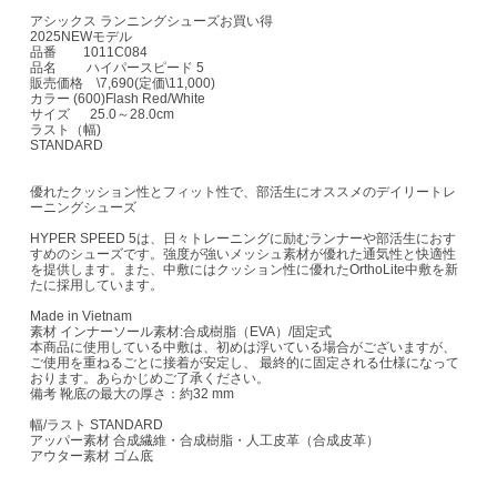
アシックス ランニングシューズお買い得
2025NEWモデル
品番 1011C084
品名 ハイパースピード 5
販売価格 \7,690(定価\11,000)
カラー (600)Flash Red/White
サイズ 25.0～28.0cm
ラスト（幅)
STANDARD
優れたクッション性とフィット性で、部活生にオススメのデイリートレ
ーニングシューズ
HYPER SPEED 5は、日々トレーニングに励むランナーや部活生におす
すめのシューズです。強度が強いメッシュ素材が優れた通気性と快適性
を提供します。また、中敷にはクッション性に優れたOrthoLite中敷を新
たに採用しています。
Made in Vietnam
素材 インナーソール素材:合成樹脂（EVA）/固定式
本商品に使用している中敷は、初めは浮いている場合がございますが、
ご使用を重ねるごとに接着が安定し、 最終的に固定される仕様になって
おります。あらかじめご了承ください。
備考 靴底の最大の厚さ：約32 mm
幅/ラスト STANDARD
アッパー素材 合成繊維・合成樹脂・人工皮革（合成皮革）
アウター素材 ゴム底