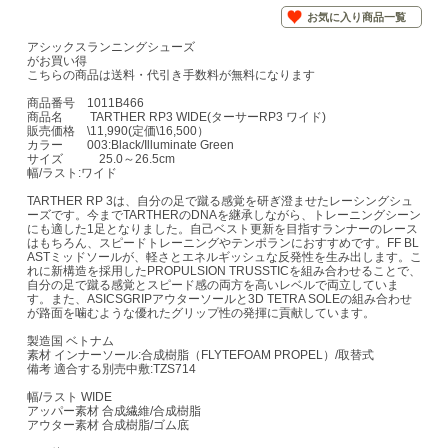
お気に入り商品一覧
アシックスランニングシューズ
がお買い得
こちらの商品は送料・代引き手数料が無料になります
商品番号 1011B466
商品名 TARTHER RP3 WIDE(ターサーRP3 ワイド)
販売価格 \11,990(定価\16,500）
カラー 003:Black/Illuminate Green
サイズ 25.0～26.5cm
幅/ラスト:ワイド
TARTHER RP 3は、自分の足で蹴る感覚を研ぎ澄ませたレーシングシュ
ーズです。今までTARTHERのDNAを継承しながら、トレーニングシーン
にも適した1足となりました。自己ベスト更新を目指すランナーのレース
はもちろん、スピードトレーニングやテンポランにおすすめです。FF BL
ASTミッドソールが、軽さとエネルギッシュな反発性を生み出します。こ
れに新構造を採用したPROPULSION TRUSSTICを組み合わせることで、
自分の足で蹴る感覚とスピード感の両方を高いレベルで両立していま
す。また、ASICSGRIPアウターソールと3D TETRA SOLEの組み合わせ
が路面を噛むような優れたグリップ性の発揮に貢献しています。
製造国 ベトナム
素材 インナーソール:合成樹脂（FLYTEFOAM PROPEL）/取替式
備考 適合する別売中敷:TZS714
幅/ラスト WIDE
アッパー素材 合成繊維/合成樹脂
アウター素材 合成樹脂/ゴム底