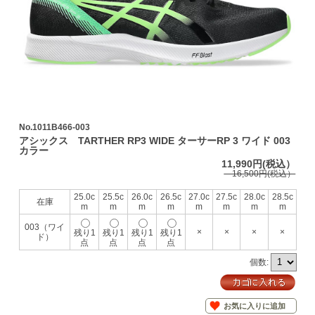
No.1011B466-003
アシックス TARTHER RP3 WIDE ターサーRP 3 ワイド 003
カラー
11,990円(税込）
16,500円(税込）
25.0c
25.5c
26.0c
26.5c
27.0c
27.5c
28.0c
28.5c
在庫
m
m
m
m
m
m
m
m
003（ワイ
×
×
×
×
残り1
残り1
残り1
残り1
ド）
点
点
点
点
個数:
お気に入りに追加