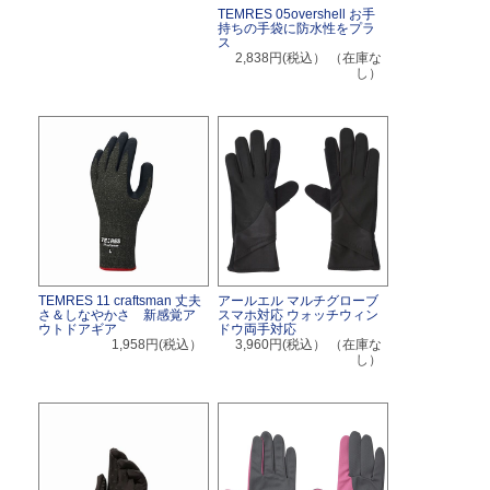
TEMRES 05overshell お手
持ちの手袋に防水性をプラ
ス
2,838円(税込）
（在庫な
し）
TEMRES 11 craftsman 丈夫
アールエル マルチグローブ
さ＆しなやかさ 新感覚ア
スマホ対応 ウォッチウィン
ウトドアギア
ドウ両手対応
1,958円(税込）
3,960円(税込）
（在庫な
し）