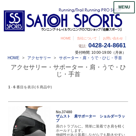
MENU
HOME
当社について
お問い合わせ
0428-24-8661
電話:
受付時間: 10:00-19:00（月休）
HOME
アクセサリー
サポーター・肩・うで・ひじ・手首
アクセサリー・サポーター・肩・うで・ひ
じ・手首
1
-
6
番目を表示( 6 商品中)
No.37480
ザムスト 肩サポーター ショルダーラッ
プ
肩のトラブルに。簡単に装着でき肩を軽く
ホールドします。
伸縮性があり装着しながらでも動きやすい