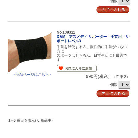
個数
No.108311
D&M アスメディ サポーター 手首用 サ
ポートレベル3
手首を酷使する方、慢性的に手首がつらい
方に
スポーツはもちろん、日常生活にも最適で
す
お気に入りに追加
- 商品ページはこちら -
990円(税込）
（在庫:2）
個数
1
-
6
番目を表示( 6 商品中)