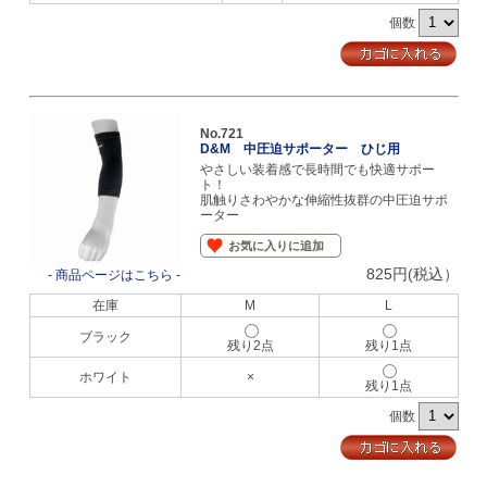
個数
No.721
D&M 中圧迫サポーター ひじ用
やさしい装着感で長時間でも快適サポー
ト！
肌触りさわやかな伸縮性抜群の中圧迫サポ
ーター
お気に入りに追加
825円(税込）
- 商品ページはこちら -
在庫
M
L
ブラック
残り2点
残り1点
ホワイト
×
残り1点
個数