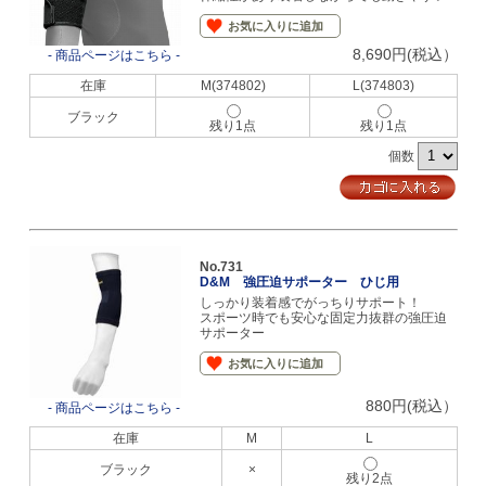
お気に入りに追加
8,690円(税込）
- 商品ページはこちら -
在庫
M(374802)
L(374803)
ブラック
残り1点
残り1点
個数
No.731
D&M 強圧迫サポーター ひじ用
しっかり装着感でがっちりサポート！
スポーツ時でも安心な固定力抜群の強圧迫
サポーター
お気に入りに追加
880円(税込）
- 商品ページはこちら -
在庫
M
L
ブラック
×
残り2点