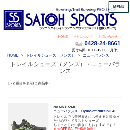
MENU
HOME
当社について
お問い合わせ
0428-24-8661
電話:
受付時間: 10:00-19:00（月休）
HOME
トレイルシューズ（メンズ）
ニューバランス
トレイルシューズ（メンズ）・ニューバラ
ンス
1
-
2
番目を表示( 2 商品中)
No.MNTR2MD
ニューバランス DynaSoft Nitrel v6 4E
トレイルでも普段履きにも使える足幅ゆっ
たりめワイドラストシューズ
ちょっとした山歩きにもおすすめです！
８％OFF SALE!+送料無料!!