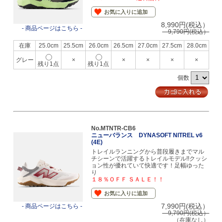
お気に入りに追加
8,990円(税込）
- 商品ページはこちら -
9,790円(税込）
在庫
25.0cm
25.5cm
26.0cm
26.5cm
27.0cm
27.5cm
28.0cm
グレー
×
×
×
×
×
残り1点
残り1点
個数
No.MTNTR-CB6
ニューバランス DYNASOFT NITREL v6
(4E)
トレイルランニングから普段履きまでマル
チシーンで活躍するトレイルモデル!!クッシ
ョン性が優れていて快適です！足幅ゆった
り
１８％ＯＦＦ ＳＡＬＥ！！
お気に入りに追加
7,990円(税込）
- 商品ページはこちら -
9,790円(税込）
（在庫なし）