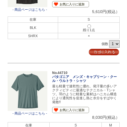
お気に入りに追加
- 商品ページはこちら -
5,610円(税込）
在庫
S
BLK
残り1点
SHRX
×
個数
No.44710
パタゴニア メンズ・キャプリーン・クー
ル・ウルトラ・シャツ
最も軽量で速乾性に優れ、発汗量の多いア
クティビティに最適なテクニカル・Tシャ
ツ。羽のように軽量な素材はハニカム構造
により通気性を促進し熱と水分をすばやく
発散!!
お気に入りに追加
- 商品ページはこちら -
8,030円(税込）
在庫
S
M