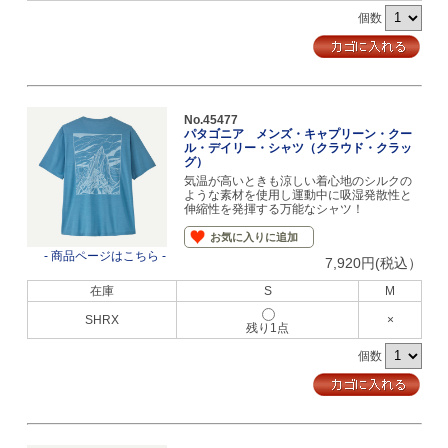
個数
No.45477
パタゴニア メンズ・キャプリーン・クー
ル・デイリー・シャツ（クラウド・クラッ
グ）
気温が高いときも涼しい着心地のシルクの
ような素材を使用し運動中に吸湿発散性と
伸縮性を発揮する万能なシャツ！
お気に入りに追加
- 商品ページはこちら -
7,920円(税込）
在庫
S
M
SHRX
×
残り1点
個数