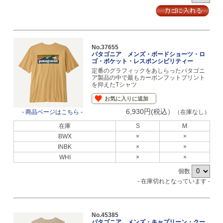
No.37655
パタゴニア メンズ・ボードショーツ・ロ
ゴ・ポケット・レスポンシビリティー
定番のグラフィックをあしらったパタゴニ
ア製品の中で最もカーボンフットプリント
を抑えたTシャツ
お気に入りに追加
6,930円(税込）
- 商品ページはこちら -
（在庫なし）
在庫
S
M
BWX
×
×
INBK
×
×
WHI
×
×
個数
- 在庫切れとなっています -
No.45385
パタゴニア メンズ・キャプリーン・クー