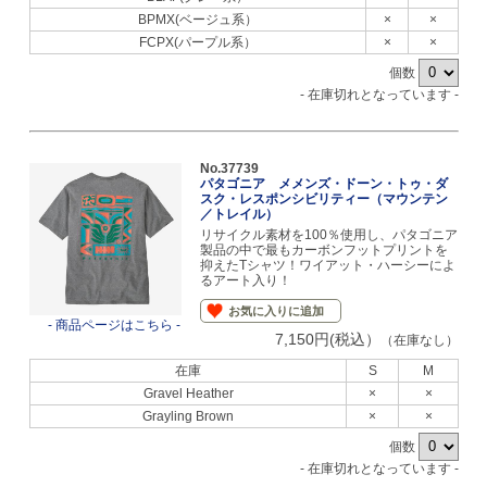
BPMX(ベージュ系）
×
×
FCPX(パープル系）
×
×
個数
- 在庫切れとなっています -
No.37739
パタゴニア メメンズ・ドーン・トゥ・ダ
スク・レスポンシビリティー（マウンテン
／トレイル）
リサイクル素材を100％使用し、パタゴニア
製品の中で最もカーボンフットプリントを
抑えたTシャツ！ワイアット・ハーシーによ
るアート入り！
お気に入りに追加
- 商品ページはこちら -
7,150円(税込）
（在庫なし）
在庫
S
M
Gravel Heather
×
×
Grayling Brown
×
×
個数
- 在庫切れとなっています -