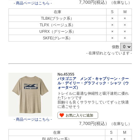
7,700円(税込）
（在庫なし）
- 商品ページはこちら -
在庫
S
M
TLBK(ブラック系）
×
×
TLPX（ベージュ系）
×
×
UFRX（グリーン系）
×
×
SKFE(グレー系）
×
×
個数
- 在庫切れとなっています -
No.45355
パタゴニア メンズ・キャプリーン・クー
ル・デイリー・グラフィック・シャツ（ウ
ォーターズ）
トレイルに最適な伸縮性と吸汗速乾に優れ
たTシャツです
肌触りも良くサラサラしていてずっと快適
に過ごせそう
お気に入りに追加
- 商品ページはこちら -
7,700円(税込）
（在庫なし）
在庫
S
M
BLAF(グレー系）
×
×