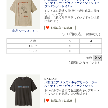
ル・デイリー・グラフィック・シャツ（マ
ウンテン／トレイル）
トレイルに最適な伸縮性と吸汗速乾に優れ
たTシャツです
肌触りも良くサラサラしていてずっと快適
に走れそう
お気に入りに追加
- 商品ページはこちら -
7,700円(税込）
（在庫なし）
在庫
S
M
CRPX
×
×
CSBX
×
×
個数
- 在庫切れとなっています -
No.45235
パタゴニア メンズ・キャプリーン・クー
ル・デイリー・グラフィック・シャツ
トレイルでも普段でも活躍のキャプリーン
さらっとした気持のよい素材です
お気に入りに追加