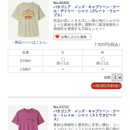
No.45456
パタゴニア メンズ・キャプリーン・クー
ル・デイリー・シャツ（グレート・ウェー
ブス）
気温が高いときも涼しい着心地のシルクの
ような素材を使用し運動中に吸湿発散性と
伸縮性を発揮する万能なシャツ！
お気に入りに追加
- 商品ページはこちら -
7,920円(税込）
在庫
S
M
DYWH
残り1点
残り1点
CMBX
×
×
個数
No.23721
パタゴニア メンズ・キャプリーン・クー
ル・トレイル・シャツ（ストラタピーク
ス）
素材は伸縮性と通気性に非常に優れ、コッ
トンのようにソフトなさわやかな着心地が