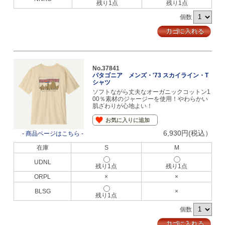
残り1点
残り1点
個数
No.37841
パタゴニア メンズ・'73 スカイライン・T
シャツ
ソフトながら丈夫なオーガニックコットン1
00％素材のジャージーを使用！やわらかい
肌ざわりが心地よい！
お気に入りに追加
6,930円(税込）
- 商品ページはこちら -
在庫
S
M
UDNL
残り1点
残り1点
ORPL
×
×
BLSG
×
残り1点
個数