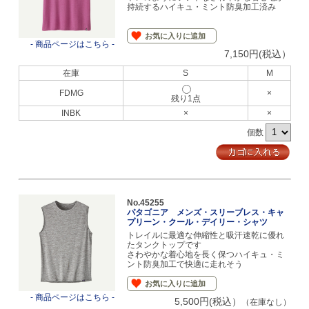
持続するハイキュ・ミント防臭加工済み
お気に入りに追加
- 商品ページはこちら -
7,150円(税込）
在庫
S
M
FDMG
×
残り1点
INBK
×
×
個数
No.45255
パタゴニア メンズ・スリーブレス・キャ
プリーン・クール・デイリー・シャツ
トレイルに最適な伸縮性と吸汗速乾に優れ
たタンクトップです
さわやかな着心地を長く保つハイキュ・ミ
ント防臭加工で快適に走れそう
お気に入りに追加
- 商品ページはこちら -
5,500円(税込）
（在庫なし）