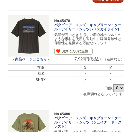
No.45478
パタゴニア メンズ・キャプリーン・クー
ル・デイリー・シャツ('73 スカイライン)
気温が高いときも涼しい着心地のシルクの
ような素材を使用し運動中に吸湿発散性と
伸縮性を発揮する万能なシャツ！
お気に入りに追加
7,920円(税込）
- 商品ページはこちら -
（在庫なし）
在庫
S
M
BLK
×
×
SHRX
×
×
個数
- 在庫切れとなっています -
No.45480
パタゴニア メンズ・キャプリーン・クー
ル・デイリー・シャツ（シュイナード・ク
レスト）
気温が高いときも涼しい着心地のシルクの