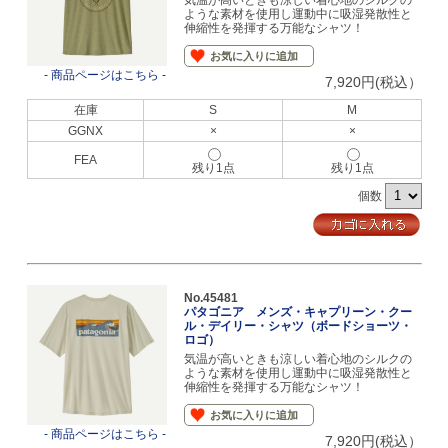
ような素材を使用し運動中に吸湿発散性と
伸縮性を発揮する万能なシャツ！
お気に入りに追加
- 商品ページはこちら -
7,920円(税込）
在庫
S
M
GGNX
×
×
FEA
残り1点
残り1点
個数
No.45481
パタゴニア メンズ・キャプリーン・クー
ル・デイリー・シャツ（ボードショーツ・
ロゴ）
気温が高いときも涼しい着心地のシルクの
ような素材を使用し運動中に吸湿発散性と
伸縮性を発揮する万能なシャツ！
お気に入りに追加
- 商品ページはこちら -
7,920円(税込）