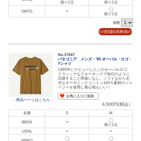
残り1点
残り1点
GMTG
×
残り1点
個数
No.37847
パタゴニア メンズ・'95 オーバル・ロゴ・
Tシャツ
1995年にデビューしたこのオーバルロゴ
クラシックなクルーネックで毎日のように
活躍すること間違いなし。ソフトながら丈
夫なオーガニックコットン100％素材のジャ
ージーを使用し着心地もいい！
お気に入りに追加
- 商品ページはこちら -
6,930円(税込）
在庫
S
M
BBSN
×
残り1点
UDNL
×
×
NNKO