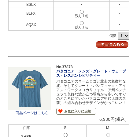
BSLX
×
×
BLFX
×
残り1点
AQSX
×
残り1点
個数
No.37873
パタゴニア メンズ・グレート・ウェーブ
ス・レスポンシビリティー
パタゴニアのネームロゴと北斎の象徴的な
波、そしてグレート・パシフィック・アイ
アン・ワークス（カリフォルニア州ベンチ
ュラで良好な波が立つ場所から歩いてすぐ
のところに開いたパタゴニア初代店舗の名
前）の組み合わせデザインがかっこいい！
お気に入りに追加
- 商品ページはこちら -
6,930円(税込）
在庫
S
M
SHRB