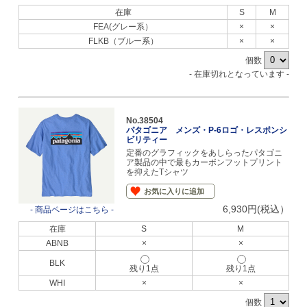
在庫
S
M
FEA(グレー系）
×
×
FLKB（ブルー系）
×
×
個数
- 在庫切れとなっています -
No.38504
パタゴニア メンズ・P-6ロゴ・レスポンシ
ビリティー
定番のグラフィックをあしらったパタゴニ
ア製品の中で最もカーボンフットプリント
を抑えたTシャツ
お気に入りに追加
6,930円(税込）
- 商品ページはこちら -
在庫
S
M
ABNB
×
×
BLK
残り1点
残り1点
WHI
×
×
個数