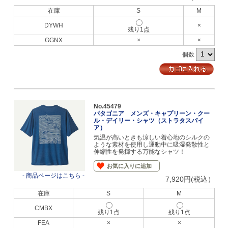
在庫
S
M
DYWH
×
残り1点
GGNX
×
×
個数
No.45479
パタゴニア メンズ・キャプリーン・クー
ル・デイリー・シャツ（ストラタスパイ
ア）
気温が高いときも涼しい着心地のシルクの
ような素材を使用し運動中に吸湿発散性と
伸縮性を発揮する万能なシャツ！
お気に入りに追加
- 商品ページはこちら -
7,920円(税込）
在庫
S
M
CMBX
残り1点
残り1点
FEA
×
×