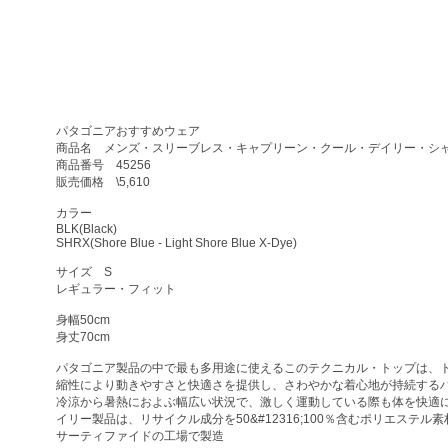
パタゴニアおすすめウェア
商品名 メンズ・スリーブレス・キャプリーン・クール・デイリー・シ
商品番号 45256
販売価格 \5,610
カラー
BLK(Black)
SHRX(Shore Blue - Light Shore Blue X-Dye)
サイズ S
レギュラー・フィット
身幅50cm
身丈70cm
パタゴニア製品の中で最も多用途に使えるこのテクニカル・トップは、
縮性により動きやすさと快適さを提供し、さわやかな着心地が持続する
冷涼から暑熱におよぶ幅広い状況で、激しく運動している際も体を快適
イリー製品は、リサイクル成分を50&#12316;100％含むポリエステ
サーティファイドの工場で製造