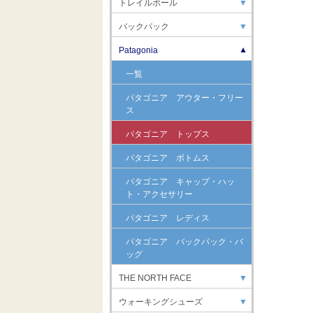
トレイルポール
▼
バックパック
▼
Patagonia
▼
一覧
パタゴニア アウター・フリー
ス
パタゴニア トップス
パタゴニア ボトムス
パタゴニア キャップ・ハッ
ト・アクセサリー
パタゴニア レディス
パタゴニア バックパック・バ
ッグ
THE NORTH FACE
▼
ウォーキングシューズ
▼