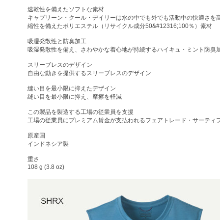
速乾性を備えたソフトな素材
キャプリーン・クール・デイリーは水の中でも外でも活動中の快適さを
縮性を備えたポリエステル（リサイクル成分50&#12316;100％）素材
吸湿発散性と防臭加工
吸湿発散性を備え、さわやかな着心地が持続するハイキュ・ミント防臭
スリーブレスのデザイン
自由な動きを提供するスリーブレスのデザイン
縫い目を最小限に抑えたデザイン
縫い目を最小限に抑え、摩擦を軽減
この製品を製造する工場の従業員を支援
工場の従業員にプレミアム賃金が支払われるフェアトレード・サーティ
原産国
インドネシア製
重さ
108 g (3.8 oz)