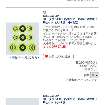
No.CCW-3P
ポータブルEMS 筋肉ケア CARE WAVE 3
Pセット（大×1点、小×2点）
６つの周波数モードで筋肉を刺激しスポー
ツ後のケアにも最適！！
インナーマッスル・腰・ふくらはぎ・首筋
や二の腕、腹筋など小さな部位や湾曲して
いる箇所にもお使いいただけます
大小それぞれのパッドでお好きな使い分け
１９％OFF SALE!!
お気に入りに追加
- 商品ページはこちら -
5,290円(税込）
6,589円(税込）
（在庫なし）
個数
- 在庫切れとなっています -
No.CCW-2P
ポータブルEMS 筋肉ケア CARE WAVE 2
Pセット（小×2点）