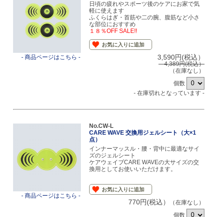
日頃の疲れやスポーツ後のケアにお家で気
軽に使えます
ふくらはぎ・首筋や二の腕、腹筋など小さ
な部位におすすめ
１８％OFF SALE!!
お気に入りに追加
3,590円(税込）
- 商品ページはこちら -
4,389円(税込）
（在庫なし）
個数
- 在庫切れとなっています -
No.CW-L
CARE WAVE 交換用ジェルシート（大×1
点）
インナーマッスル・腰・背中に最適なサイ
ズのジェルシート
ケアウェイブCARE WAVEの大サイズの交
換用としてお使いいただけます。
お気に入りに追加
- 商品ページはこちら -
770円(税込）
（在庫なし）
個数