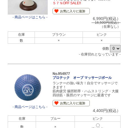
５７％OFF SALE!!
お気に入りに追加
- 商品ページはこちら -
6,990円(税込）
16,500円(税込）
（在庫なし）
在庫
ブラウン
ピンク
数
×
×
個数
- 在庫切れとなっています -
No.954977
プロテック オーブ マッサージボール
ランナーの強い味方！自分でマッサージで
きます！
筋肉疲労 腸脛靭帯・ハムストリング・大腿
四頭筋・脹脛のマッサージに最適です
お気に入りに追加
- 商品ページはこちら -
4,400円(税込）
在庫
ブルー
ピンク
数
×