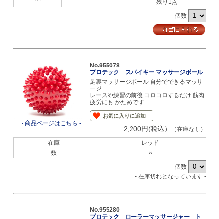
残り1点
個数
No.955078
プロテック スパイキー マッサージボール
足裏マッサージボール 自分でできるマッサ
ージ
レースや練習の前後 コロコロするだけ 筋肉
疲労にも かためです
お気に入りに追加
- 商品ページはこちら -
2,200円(税込）
（在庫なし）
在庫
レッド
数
×
個数
- 在庫切れとなっています -
No.955280
プロテック ローラーマッサージャー ト