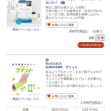
カバリー 9錠
明日に疲労を残さない入浴剤！
天然の肌バリアを破壊せず、生活の汚れや
ニオイまで高い洗浄効果を発揮しながら、
真のリラクゼーションが可能
お気に入りに追加
- 商品ページはこちら -
990円(税込）
（在庫:2）
個数
No.6314CA
SUNAYAMA グイット
あるようでなかった！まるで指でもまれて
るような気持ちよさ
ランニングや運動後だけでなく立仕事やた
くさん歩いた
一日の終わりに足の疲れをほぐしましょう
お気に入りに追加
- 商品ページはこちら -
2,090円(税込）
在庫
M(23-25cm)
L(25-27cm)