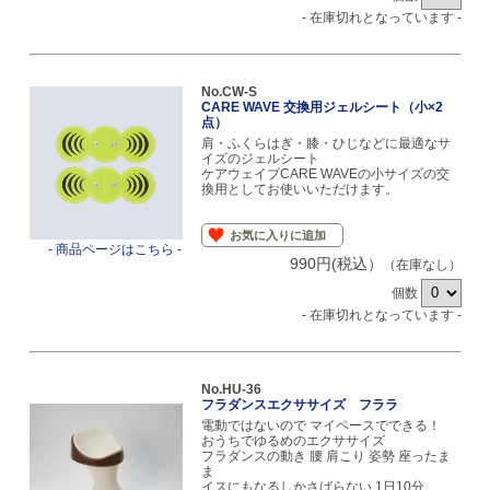
- 在庫切れとなっています -
No.CW-S
CARE WAVE 交換用ジェルシート（小×2
点）
肩・ふくらはぎ・膝・ひじなどに最適なサ
イズのジェルシート
ケアウェイブCARE WAVEの小サイズの交
換用としてお使いいただけます。
お気に入りに追加
- 商品ページはこちら -
990円(税込）
（在庫なし）
個数
- 在庫切れとなっています -
No.HU-36
フラダンスエクササイズ フララ
電動ではないので マイペースでできる！
おうちでゆるめのエクササイズ
フラダンスの動き 腰 肩こり 姿勢 座ったま
ま
イスにもなるしかさばらない 1日10分