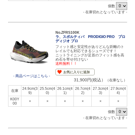
個数
- 在庫切れとなっています -
No.ZFRS100K
ラ、スポルティバ PRODIGIO PRO プロ
ディジオ プロ
フィット感と安定性がありどんな距離のト
レイルでも対応できるシューズです！
ニットライニングが足首のフィット感を高
め石を寄せ付けない
送料無料！！
お気に入りに追加
- 商品ページはこちら -
31,900円(税込）
（在庫なし）
24.9cm(3
25.5cm(4
26.1cm(4
26.7cm(4
27.3cm(4
27.9cm(4
在庫
9)
0)
1)
2)
3)
4)
K00Y
×
×
×
×
×
×
00
個数
- 在庫切れとなっています -