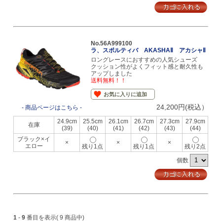
No.56A999100
ラ、スポルティバ AKASHAⅡ アカシャⅡ
ロングレースにおすすめの人気シューズ
クッション性がよくフィット感と耐久性も
アップしました
送料無料！！
お気に入りに追加
24,200円(税込）
- 商品ページはこちら -
24.9cm
25.5cm
26.1cm
26.7cm
27.3cm
27.9cm
在庫
(39)
(40)
(41)
(42)
(43)
(44)
ブラック×イ
×
×
×
エロー
残り1点
残り1点
残り2点
個数
1
-
9
番目を表示( 9 商品中)