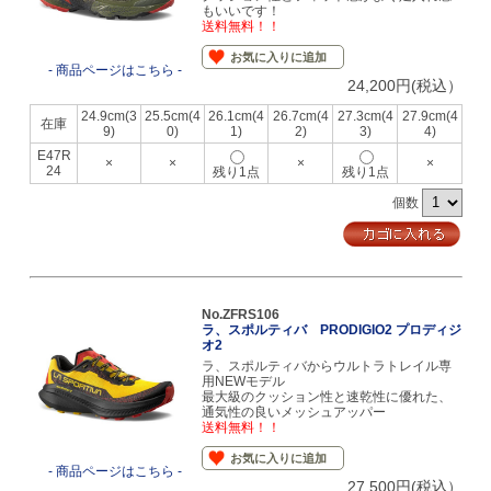
もいいです！
送料無料！！
お気に入りに追加
- 商品ページはこちら -
24,200円(税込）
24.9cm(3
25.5cm(4
26.1cm(4
26.7cm(4
27.3cm(4
27.9cm(4
在庫
9)
0)
1)
2)
3)
4)
E47R
×
×
×
×
24
残り1点
残り1点
個数
No.ZFRS106
ラ、スポルティバ PRODIGIO2 プロディジ
オ2
ラ、スポルティバからウルトラトレイル専
用NEWモデル
最大級のクッション性と速乾性に優れた、
通気性の良いメッシュアッパー
送料無料！！
お気に入りに追加
- 商品ページはこちら -
27,500円(税込）