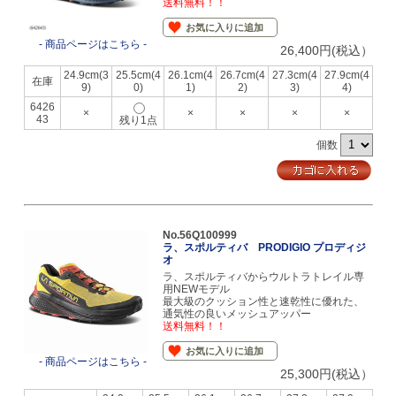
送料無料！！
お気に入りに追加
- 商品ページはこちら -
26,400円(税込）
24.9cm(3
25.5cm(4
26.1cm(4
26.7cm(4
27.3cm(4
27.9cm(4
在庫
9)
0)
1)
2)
3)
4)
6426
×
×
×
×
×
43
残り1点
個数
No.56Q100999
ラ、スポルティバ PRODIGIO プロディジ
オ
ラ、スポルティバからウルトラトレイル専
用NEWモデル
最大級のクッション性と速乾性に優れた、
通気性の良いメッシュアッパー
送料無料！！
お気に入りに追加
- 商品ページはこちら -
25,300円(税込）