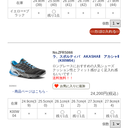
24.9cm
25.5cm
26.1cm
26.7cm
27.3cm
27.9cm
在庫
(39)
(40)
(41)
(42)
(43)
(44)
イエロー×ブ
×
×
×
×
×
ラック
残り1点
個数
No.ZFRS066
ラ、スポルティバ AKASHAⅡ アカシャⅡ
（K00W04）
ロングレースにおすすめの人気シューズ
クッション性とフィット感がよく足入れ感
もいいです！
送料無料！！
お気に入りに追加
- 商品ページはこちら -
24,200円(税込）
24.9cm(3
25.5cm(4
26.1cm(4
26.7cm(4
27.3cm(4
27.9cm(4
在庫
9)
0)
1)
2)
3)
4)
K00W
×
×
×
04
残り1点
残り1点
残り1点
個数