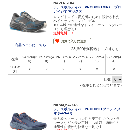
No.ZFRS104
ラ、スポルティバ PRODIGIO MAX プロ
ディジオ マックス
ロングトレイル愛好者のために設計された
ハイクッショニングモデル
100㎞以上の過酷なトレイルランニングレー
スにも理想的!!
送料無料！！
お気に入りに追加
- 商品ページはこちら -
28,600円(税込）
（在庫なし）
24.9cm(3
25.5cm(4
26.1cm(4
26.7cm(4
27.3cm(4
27.9cm(4
在庫
9)
0)
1)
2)
3)
4)
G01W
×
×
×
×
×
×
04
個数
- 在庫切れとなっています -
No.56Q642643
ラ、スポルティバ PRODIGIO プロディジ
オ (642643)
最大級のクッション性と安定性でウルトラ
レースなどの長い距離にも対応！速乾性と
通気性に優れた快適な一足です！