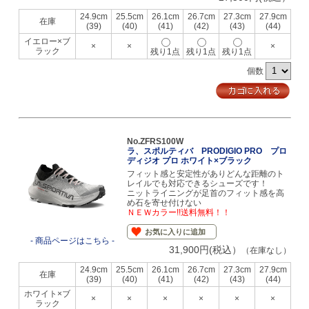
24.9cm
25.5cm
26.1cm
26.7cm
27.3cm
27.9cm
在庫
(39)
(40)
(41)
(42)
(43)
(44)
イエロー×ブ
×
×
×
ラック
残り1点
残り1点
残り1点
個数
No.ZFRS100W
ラ、スポルティバ PRODIGIO PRO プロ
ディジオ プロ ホワイト×ブラック
フィット感と安定性がありどんな距離のト
レイルでも対応できるシューズです！
ニットライニングが足首のフィット感を高
め石を寄せ付けない
ＮＥＷカラー!!送料無料！！
お気に入りに追加
- 商品ページはこちら -
31,900円(税込）
（在庫なし）
24.9cm
25.5cm
26.1cm
26.7cm
27.3cm
27.9cm
在庫
(39)
(40)
(41)
(42)
(43)
(44)
ホワイト×ブ
×
×
×
×
×
×
ラック