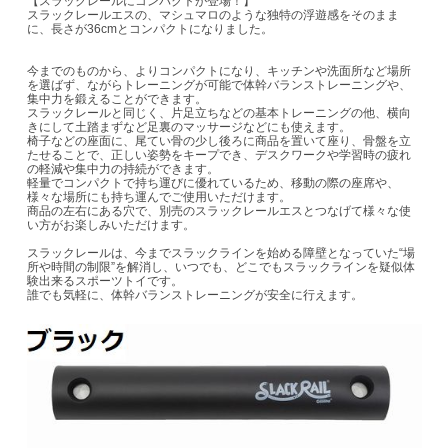
【スラックレールにコンパクトが登場！】
スラックレールエスの、マシュマロのような独特の浮遊感をそのまま
に、長さが36cmとコンパクトになりました。
今までのものから、よりコンパクトになり、キッチンや洗面所など場所
を選ばず、ながらトレーニングが可能で体幹バランストレーニングや、
集中力を鍛えることができます。
スラックレールと同じく、片足立ちなどの基本トレーニングの他、横向
きにして土踏まずなど足裏のマッサージなどにも使えます。
椅子などの座面に、尾てい骨の少し後ろに商品を置いて座り、骨盤を立
たせることで、正しい姿勢をキープでき、デスクワークや学習時の疲れ
の軽減や集中力の持続ができます。
軽量でコンパクトで持ち運びに優れているため、移動の際の座席や、
様々な場所にも持ち運んでご使用いただけます。
商品の左右にある穴で、別売のスラックレールエスとつなげて様々な使
い方がお楽しみいただけます。
スラックレールは、今までスラックラインを始める障壁となっていた“場
所や時間の制限”を解消し、いつでも、どこでもスラックラインを疑似体
験出来るスポーツトイです。
誰でも気軽に、体幹バランストレーニングが安全に行えます。