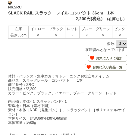
No.SRC
SLACK RAIL スラック レイル コンパクト 36cm 1本
2,200円(税込）
（在庫なし）
在庫
イエロー
ブラック
レッド
ブルー
グリーン
ピンク
長さ36cm
×
×
×
×
×
×
個数:
- 在庫切れとなっています -
お気に入りに追加
お気に入り商品一覧
体幹・バランス・集中力おうちトレーニングお役立ちアイテム
商品名 スラッグレール コンパクト 1本
商品番号：SRC
販売価格：\2,200
カラー：ピンク、ブラック、イエロー、ブルー、グリーン、レッド
内容物：本体×１,スラックバンド×１
製造地：日本（素材中国）
素材：本体［NBR（発泡ゴム）］、スラックバンド［ポリエステル/ナイ
ロン］
本体サイズ：約W360×H30×D60mm
本体重量：約80g