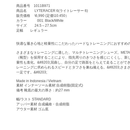
商品番号 1011B971
商品名 LYTERACER 6(ライトレーサー 6)
販売価格 \6,990 (定価\10.450）
カラー 001: Black/White
サイズ 24.5～27.5cm
足幅 レギュラー
快適な履き心地と軽量性にこだわったハードなトレーニングにおすすめ
さまざまなトレーニングに適した、マルチトレーニングシューズ。META
（靴型）を採用することにより、指先周りのきつさを感じにくくし、新
量性も進化。&#8203;屈曲し、自分の足で路面をとらえて走ることが
レーニングに求められるスピードとタフさを兼ね備える。&#8203;さ
一足です。&#8203;
Made in Indonesia / Vietnam
素材 インナーソール素材:合成樹脂(固定式)
備考 靴底の最大の厚さ：約27 mm
幅/ラスト STANDARD
アッパー素材 合成繊維・合成樹脂
アウター素材 ゴム底