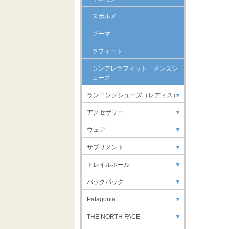
スボルメ
プーマ
ラフィート
シンデレラフィット メンズシ
ューズ
ランニングシューズ（レディス）
▼
アクセサリー
▼
ウェア
▼
サプリメント
▼
トレイルポール
▼
バックパック
▼
Patagonia
▼
THE NORTH FACE
▼