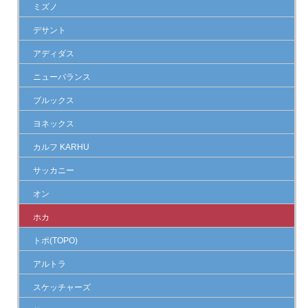
ミズノ
デサント
アディダス
ニューバランス
ブルックス
ヨネックス
カルフ KARHU
サッカニー
オン
ホカ
トポ(TOPO)
アルトラ
スケッチャーズ