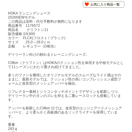
お気に入り商品一覧
HOKA ランニングシューズ
2026NEWモデル
この商品は送料・代引手数料が無料になります
商品番号 1176572
商品名 クリフトン11
販売価格 \19,800
カラー FLCK(フロスト / ブラック)
サイズ 25.0～28.0ｃｍ
足幅 レギュラー（D相当）
デイリーラン向けの頼れるトレーニングシューズ。
Clifton（クリフトン）はHOKAのクッション性を体現する中核モデルとし
て11シーズンにわたり愛され続けてきました。
多くのファンを獲得したオリジナルモデルのスムーズなライド感はその
ままに、最新モデルでは、クッション性の高いコンプレッション成型フ
ォームと改良型のメッシュアッパーを融合。
リフレクター素材とシリコンタッチポイントでデザインを刷新しつつ、
デイリーラン中のタンのズレを抑える二重レースロックも搭載していま
す。
アッパーを刷新したClifton 11では、改良型のエンジニアードメッシュア
ッパーと、より柔らかく高級感のあるソックライナーを採用していま
す。
重量
283 g