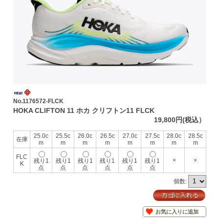
No.1176572-FLCK
HOKA CLIFTON 11 ホカ クリフトン11 FLCK
19,800円(税込）
25.0c
25.5c
26.0c
26.5c
27.0c
27.5c
28.0c
28.5c
在庫
m
m
m
m
m
m
m
m
FLC
×
×
残り1
残り1
残り1
残り1
残り1
残り1
K
点
点
点
点
点
点
個数:
お気に入りに追加