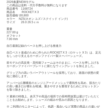
2026春夏NEWモデル
この商品は送料・代引手数料が無料になります
商品番号 1168724
商品名 ROCKET X 3
販売価格 \30,800
カラー NZS(ネオン ユズ / スクイッド インク)
サイズ 26.0 26.5ｃｍ
重量
227.00 g
オフセット
7.00 mm
自己最新記録のペースを押し上げる推進力
自己ベスト達成のために作られたROCKET X 3（ロケット X 3）は、足元
をしっかり支えるカーボンファイバー製スーパーシューズ。
前モデルの高反発・高性能フォームはそのままに、ペースを押し上げる
カーボンファイバープレートに新たなウィングレットを加えました。
グリップ力の高いラバーアウトソールを採用しており、路面の状態の変
化に適応します。
アッパーは1層構造のエンジニアードメッシュで通気性を高め、肌当たり
の良い履き口が擦れを軽減。履きやすさを重視するためにガセットタン
を取り除きました。
※ 素材の特徴上、炎天下や高温の場所での長時間放置は避けていただく
ことをお勧めします。シューズの縮みや歪みの原因となります。
※ ご利用のモニターによって、色調・風合いなど実際の商品との違いが