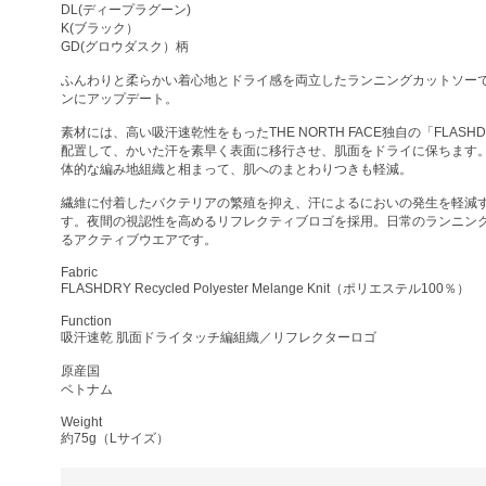
DL(ディープラグーン)
K(ブラック）
GD(グロウダスク）柄
ふんわりと柔らかい着心地とドライ感を両立したランニングカットソー
ンにアップデート。
素材には、高い吸汗速乾性をもったTHE NORTH FACE独自の「FLAS
配置して、かいた汗を素早く表面に移行させ、肌面をドライに保ちます
体的な編み地組織と相まって、肌へのまとわりつきも軽減。
繊維に付着したバクテリアの繁殖を抑え、汗によるにおいの発生を軽減
す。夜間の視認性を高めるリフレクティブロゴを採用。日常のランニン
るアクティブウエアです。
Fabric
FLASHDRY Recycled Polyester Melange Knit（ポリエステル100％）
Function
吸汗速乾 肌面ドライタッチ編組織／リフレクターロゴ
原産国
ベトナム
Weight
約75g（Lサイズ）