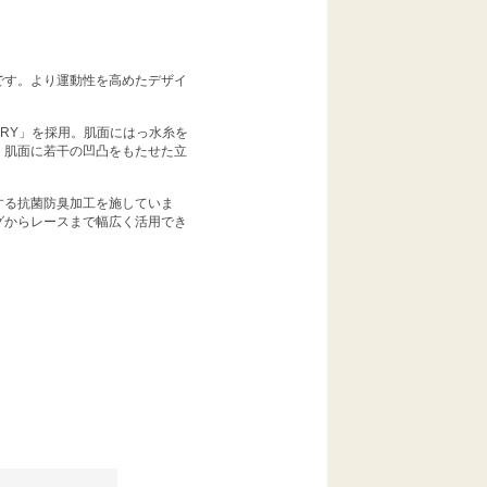
です。より運動性を高めたデザイ
HDRY」を採用。肌面にはっ水糸を
。肌面に若干の凹凸をもたせた立
する抗菌防臭加工を施していま
グからレースまで幅広く活用でき