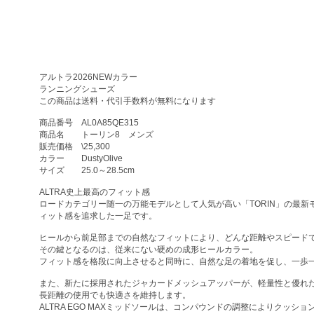
アルトラ2026NEWカラー
ランニングシューズ
この商品は送料・代引手数料が無料になります
商品番号 AL0A85QE315
商品名 トーリン8 メンズ
販売価格 \25,300
カラー DustyOlive
サイズ 25.0～28.5cm
ALTRA史上最高のフィット感
ロードカテゴリー随一の万能モデルとして人気が高い「TORIN」の最新モ
ィット感を追求した一足です。
ヒールから前足部までの自然なフィットにより、どんな距離やスピード
その鍵となるのは、従来にない硬めの成形ヒールカラー。
フィット感を格段に向上させると同時に、自然な足の着地を促し、一歩
また、新たに採用されたジャカードメッシュアッパーが、軽量性と優れ
長距離の使用でも快適さを維持します。
ALTRA EGO MAXミッドソールは、コンパウンドの調整によりクッショ