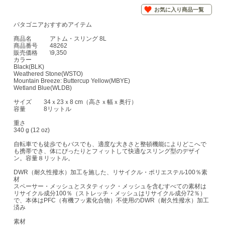
お気に入り商品一覧
パタゴニアおすすめアイテム
商品名 アトム・スリング 8L
商品番号 48262
販売価格 \9,350
カラー
Black(BLK)
Weathered Stone(WSTO)
Mountain Breeze: Buttercup Yellow(MBYE)
Wetland Blue(WLDB)
サイズ 34ｘ23ｘ8 cm（高さｘ幅ｘ奥行）
容量 8リットル
重さ
340 g (12 oz)
自転車でも徒歩でもバスでも、適度な大きさと整頓機能によりどこへで
も携帯でき、体にぴったりとフィットして快適なスリング型のデザイ
ン。容量８リットル。
DWR（耐久性撥水）加工を施した、リサイクル・ポリエステル100％素
材
スペーサー・メッシュとスタティック・メッシュを含むすべての素材は
リサイクル成分100％（ストレッチ・メッシュはリサイクル成分72％）
で、本体はPFC（有機フッ素化合物）不使用のDWR（耐久性撥水）加工
済み
素材