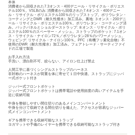
本体
消費者から回収された7.3オンス・400デニール・リサイクル・ポリエス
テル100％。VSLBのみ: 消費者から回収された7.4オンス・400デニー
ル・リサイクル・ポリエステル100％のリップストップ。ポリウレタン・
コーティングとDWR（耐久性撥水）加工済み。裏地: ３オンス・200デニ
ール・リサイクル・ポリエステル100％。ポリウレタン・コーティング済
み。バックパネルとショルダーストラップ: ８オンス・リサイクル・ポリ
エステル100％のスペーサー・メッシュ。ストラップのポケット: 7.1オン
ス・リサイクル・ナイロン72％／ポリウレタン28％のパワーメッシュ。
ウェビング: リサイクル・ナイロン100％。PFC（有機フッ素化合物）不
使用のDWR（耐久性撥水）加工済み。フェアトレード・サーティファイ
ドの工場で製造
お手入れ方法
手洗い、漂白剤不可、絞らない、アイロン仕上げ禁止
人間工学に基づくシングルストラップのハーネス
非対称のハーネスが荷重を体に寄せて１日中快適。ストラップにジッパ
ー式ポケット付き
ジッパー式フロントポケット
ジッパー式フロントポケットは携帯電話や使用頻度の高いアイテムを手
近に収納可能
中身を整頓しやすい間仕切りのあるメインコンパートメント
中身を分けて収納できる間仕切りを備えた、アクセスが容易なジッパー
式メインコンパートメント
ギアを携帯できる収納可能なストラップ
ヨガマットや予備のレイヤーを携帯できる収納可能なストラップ付き