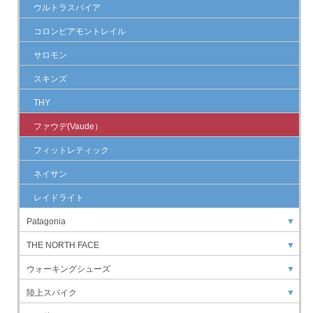
ウルトラスパイア
コロンビアモントレイル
サロモン
スキンズ
THY
ファウデ(Vaude）
フィットレティック
ネイサン
レイドライト
Patagonia
▼
THE NORTH FACE
▼
ウォーキングシューズ
▼
陸上スパイク
▼