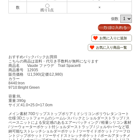
数
×
残り1点
個数:
お気に入りに追加
お気に入り商品一覧
おすすめバックパックお買得
こちらの商品は送料・代引き手数料が無料になります
商品名 Vaude ファウデ Trail Spacer8
商品番号 12935
販売価格 \11,590(定価\12,980)
カラー
8440:Iron
9710:Bright Green
容量:8L
重量:390g
サイズ:41.0×25.0×17.0cm
メイン素材:70Dリップストップポリアミドシリコンポリウレタンコート
仕様:3Dニットフォームのシームレスバックとショルダーストラップ / ス
ペースニットによる安定感のあるエアーパッティング / 軽量シリコン素材
/ ツーウォーターポケット付ショルダーストラップ / ジェルやバーなど収
納可能なストレッチショルダーポケット / ツーサイドポケット / ツーフロ
ントジップポケット / ツーサイドストレッチポケット / ポールアタッチメ
ント / インナージップポケット / セーフティライトアタッチメント / リフ