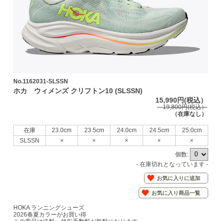
No.1162031-SLSSN
ホカ ウィメンズ クリフトン10 (SLSSN)
15,990円(税込）
19,800円(税込）
（在庫なし）
在庫
23.0cm
23.5cm
24.0cm
24.5cm
25.0cm
SLSSN
×
×
×
×
×
個数:
- 在庫切れとなっています -
お気に入りに追加
お気に入り商品一覧
HOKA ランニングシューズ
2026春夏カラーがお買い得