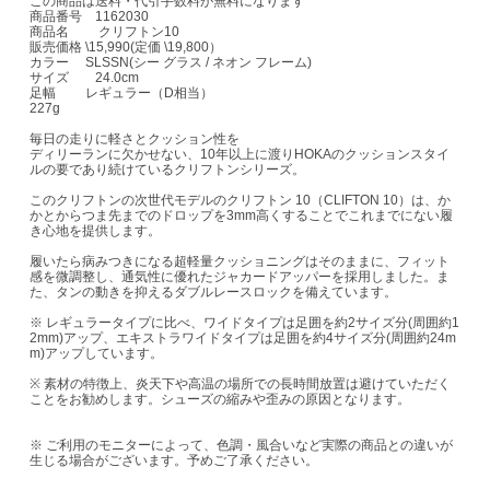
この商品は送料・代引手数料が無料になります
商品番号 1162030
商品名 クリフトン10
販売価格 \15,990(定価 \19,800）
カラー SLSSN(シー グラス / ネオン フレーム)
サイズ 24.0cm
足幅 レギュラー（D相当）
227g
毎日の走りに軽さとクッション性を
ディリーランに欠かせない、10年以上に渡りHOKAのクッションスタイ
ルの要であり続けているクリフトンシリーズ。
このクリフトンの次世代モデルのクリフトン 10（CLIFTON 10）は、か
かとからつま先までのドロップを3mm高くすることでこれまでにない履
き心地を提供します。
履いたら病みつきになる超軽量クッショニングはそのままに、フィット
感を微調整し、通気性に優れたジャカードアッパーを採用しました。ま
た、タンの動きを抑えるダブルレースロックを備えています。
※ レギュラータイプに比べ、ワイドタイプは足囲を約2サイズ分(周囲約1
2mm)アップ、エキストラワイドタイプは足囲を約4サイズ分(周囲約24m
m)アップしています。
※ 素材の特徴上、炎天下や高温の場所での長時間放置は避けていただく
ことをお勧めします。シューズの縮みや歪みの原因となります。
※ ご利用のモニターによって、色調・風合いなど実際の商品との違いが
生じる場合がございます。予めご了承ください。