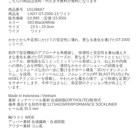
こちらの商品は送料・代引き手数料が無料になります
商品番号 1012B667
商品名 LADY GT-2000-13 ワイド
販売価格 \10,990 （定価 \15,950)
カラー 003:Black/White
サイズ 23.5～25.0cm
ワイズ ワイド
かかとから中足部にかけての安定性に優れ、更なる進化を遂げたGT-2000
シリーズ。
前作で安定機能のアプローチを再構築し、快適性と安定性を兼ね備え大
きな進化を遂げたGT-2000シリーズが、更なるアップデートとともにリニ
ューアル。接地面を広くとったミッドソール形状により、ねじれや内側
への倒れこみを抑制しながら、適切なかかとポジションへの回復を促
し、よりスムーズな次の一歩に繋げるサポート構造「3Dガイダンスシス
テム」を採用。ミッドソールには、フルレングスのFF BLAST PLUSとPu
reGELテクノロジーを搭載し、やわらかな履き心地で、より快適な足運び
をサポートします。今作ではさらに、前足部のクッション性が向上して
います。
Made in Indonesia / Vietnam
素材 インナーソール素材:合成樹脂(ORTHOLITE)/取替式
備考 適合する別売中敷:1173A029/PERFORMANCE SOCKLINER
ヒール高:35.5 mm
幅/ラスト WIDE
アッパー素材 合成繊維・合成樹脂
アウター素材 ゴム底