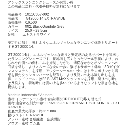
アシックスランニングシューズがお買い得
この商品は送料・代引手数料が無料になります
商品番号 1011C057-002
商品名 GT2000 14 EXTRA WIDE
販売価格 \16,500
カラー 002: Black/Graphite Grey
サイズ 25.0～28.5cm
足幅 エキストラワイド
安定性に加え、弾むようなエネルギッシュなランニング体験をサポート
するGT-2000 14。
GT-2000 14は、エネルギッシュな走りと安定感のあるサポートを追求し
たランニングシューズです。接地面を広くとったソール形状により、ね
じれや内側への倒れこみを抑制しながら、適切なかかとポジションへの
回復を促し、よりスムーズな次の一歩に繋げるサポート構造「3Dガイダ
ンスシステム」を採用。アウターソールの中央にはトランポリンから着
想を得たクッションパーツを配置し、より反発力のある蹴り出しを提
供。ミッドソールにはFF BLAST MAXクッションを採用。蹴り出し時に
は反発力を、着地時には雲の上を歩いているようなソフトな履き心地を
提供します。
Made in Indonesia / Vietnam
素材 インナーソール素材:合成樹脂(ORTHOLITE)/取り替え式
備考 適合する別売中敷:1173A029/PERFORMANCE SOCKLINER（EXT
RA WIDE）
靴底の最大の厚さ：約36.5 mm
幅/ラスト EXTRA WIDE
アッパー素材 合成繊維・合成樹脂
アウター素材 ゴム底