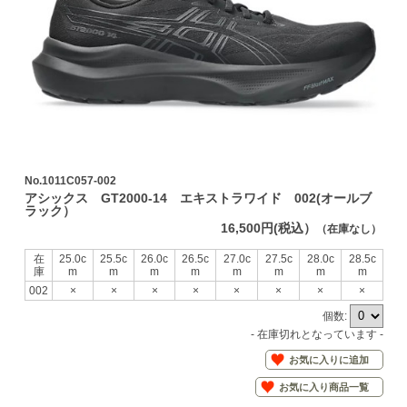
No.1011C057-002
アシックス GT2000-14 エキストラワイド 002(オールブ
ラック）
16,500円(税込）
（在庫なし）
在
25.0c
25.5c
26.0c
26.5c
27.0c
27.5c
28.0c
28.5c
庫
m
m
m
m
m
m
m
m
002
×
×
×
×
×
×
×
×
個数:
- 在庫切れとなっています -
お気に入りに追加
お気に入り商品一覧